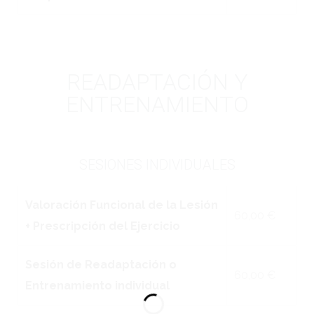
READAPTACIÓN Y
ENTRENAMIENTO
SESIONES INDIVIDUALES
Valoración Funcional de la Lesión
60,00 €
+ Prescripción del Ejercicio
Sesión de Readaptación o
60,00 €
Entrenamiento individual