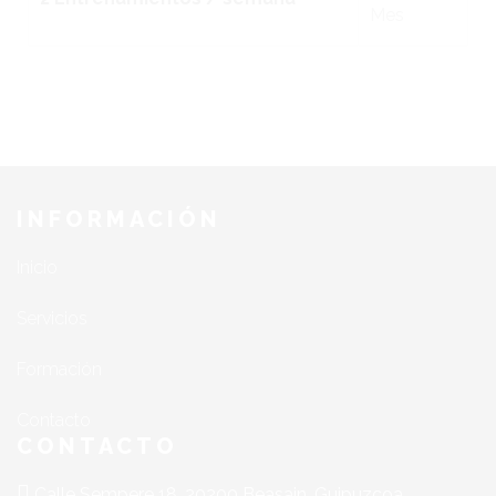
Mes
INFORMACIÓN
Inicio
Servicios
Formación
Contacto
CONTACTO
Calle Sempere 18, 20200 Beasain, Guipuzcoa