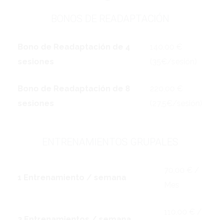
BONOS DE READAPTACIÓN
Bono de Readaptación de 4
140,00 €
sesiones
(35€/sesión)
Bono de Readaptación de 8
220,00 €
sesiones
(27,5€/sesión)
ENTRENAMIENTOS GRUPALES
70,00 € /
1 Entrenamiento / semana
Mes
110,00 € /
2 Entrenamientos / semana